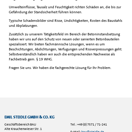
Umwelteinflüsse, Tausalz und Feuchtigkeit richten Schäden an, die bis zur
Gefährdung der Standsicherheit führen können.
Typische Schadensbilder sind Risse, Undichtigkeiten, Rosten des Baustahls
und Abplatzungen.
Zusätzlich zu unserem Tätigkeitsfeld im Bereich der Betoninstandsetzung
haben wir uns auf den Schutz von neuen oder sanierten Betonbauteilen
spezialisiert. Wir bieten fachmännische Lösungen, wenn es um
Beschichtungen, Abdichtungen, Verfugungen und Rissverpressungen geht.
Selbstverständlich haben wir auch die entsprechenden Nachweise als
Fachbetrieb gem. § 19 WHG.
Fragen Sie uns. Wir haben die fachgerechte Lösung für Ihr Problem.
EMIL STEIDLE GMBH & CO. KG
Geschäftsbereich BAU
Tel.: +49 (0) 7571 / 71-241
Alte Krauchenwieser Str. 1
E-Mail:
bau@steidle.de