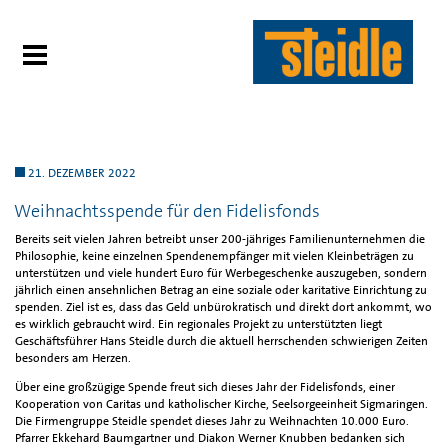
21. DEZEMBER 2022
Weihnachtsspende für den Fidelisfonds
Bereits seit vielen Jahren betreibt unser 200-jähriges Familienunternehmen die
Philosophie, keine einzelnen Spendenempfänger mit vielen Kleinbeträgen zu
unterstützen und viele hundert Euro für Werbegeschenke auszugeben, sondern
jährlich einen ansehnlichen Betrag an eine soziale oder karitative Einrichtung zu
spenden. Ziel ist es, dass das Geld unbürokratisch und direkt dort ankommt, wo
es wirklich gebraucht wird. Ein regionales Projekt zu unterstützten liegt
Geschäftsführer Hans Steidle durch die aktuell herrschenden schwierigen Zeiten
besonders am Herzen.
Über eine großzügige Spende freut sich dieses Jahr der Fidelisfonds, einer
Kooperation von Caritas und katholischer Kirche, Seelsorgeeinheit Sigmaringen.
Die Firmengruppe Steidle spendet dieses Jahr zu Weihnachten 10.000 Euro.
Pfarrer Ekkehard Baumgartner und Diakon Werner Knubben bedanken sich